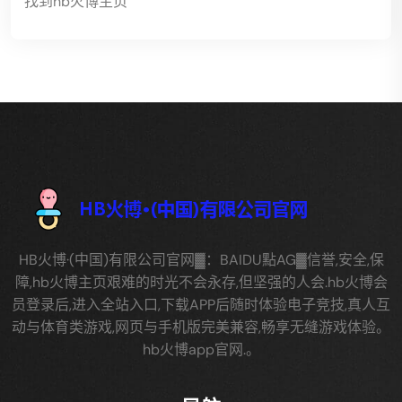
找到hb火博主页
HB火博·(中国)有限公司官网▓：BAIDU點AG▓信誉,安全,保
障,hb火博主页艰难的时光不会永存,但坚强的人会.hb火博会
员登录后,进入全站入口,下载APP后随时体验电子竞技,真人互
动与体育类游戏,网页与手机版完美兼容,畅享无缝游戏体验。
hb火博app官网.。