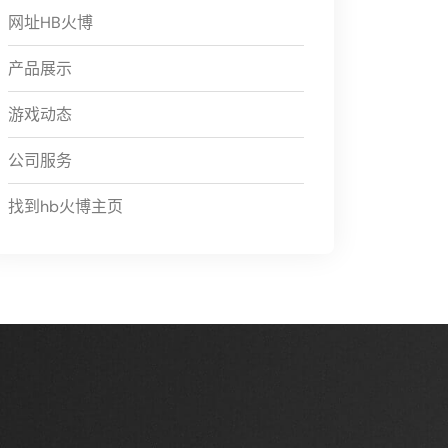
网址HB火博
产品展示
游戏动态
公司服务
找到hb火博主页