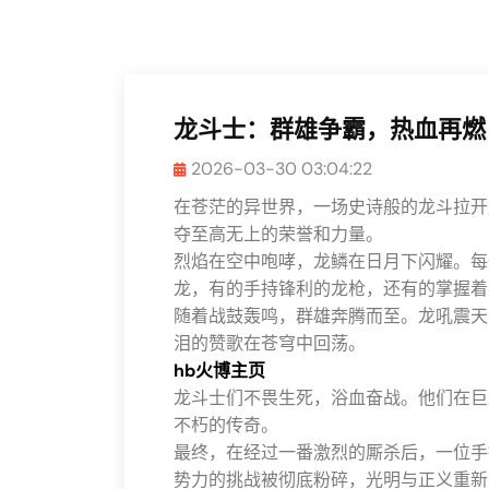
龙斗士：群雄争霸，热血再燃
2026-03-30 03:04:22
在苍茫的异世界，一场史诗般的龙斗拉开
夺至高无上的荣誉和力量。
烈焰在空中咆哮，龙鳞在日月下闪耀。每
龙，有的手持锋利的龙枪，还有的掌握着
随着战鼓轰鸣，群雄奔腾而至。龙吼震天
泪的赞歌在苍穹中回荡。
hb火博主页
龙斗士们不畏生死，浴血奋战。他们在巨
不朽的传奇。
最终，在经过一番激烈的厮杀后，一位手持龙枪的
势力的挑战被彻底粉碎，光明与正义重新