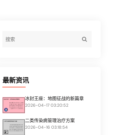
最新资讯
冰封王座：地图征战的新篇章
2026-04-17 03:20:52
二类传染病管理治疗方案
2026-04-16 03:18:54