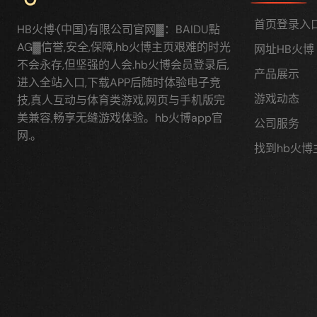
首页登录入
HB火博·(中国)有限公司官网▓：BAIDU點
AG▓信誉,安全,保障,hb火博主页艰难的时光
网址HB火博
不会永存,但坚强的人会.hb火博会员登录后,
产品展示
进入全站入口,下载APP后随时体验电子竞
游戏动态
技,真人互动与体育类游戏,网页与手机版完
美兼容,畅享无缝游戏体验。hb火博app官
公司服务
网.。
找到hb火博