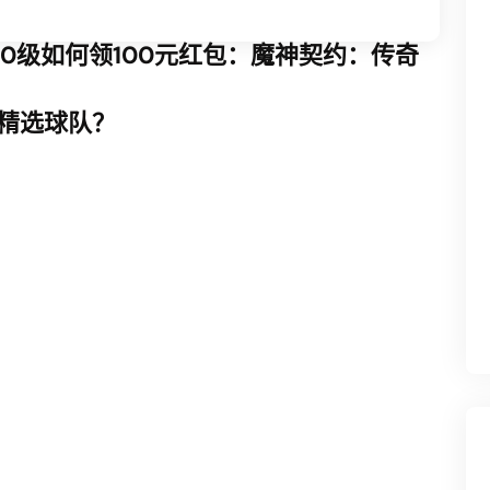
00级如何领100元红包：魔神契约：传奇
何精选球队？