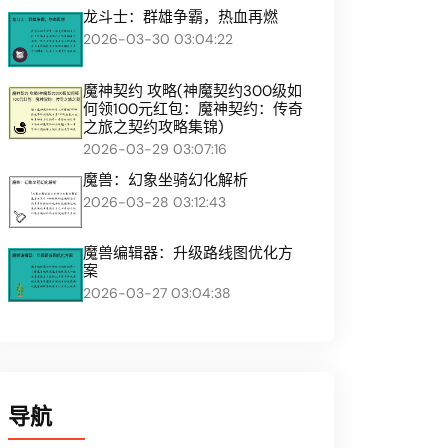
龙斗士：群雄争霸，热血再燃
2026-03-30 03:04:22
魔神契约 攻略(神魔契约300级如
何领100元红包：魔神契约：传奇
之旅之契约攻略集锦)
2026-03-29 03:07:16
魔兽：幻象坐骑幻化解析
2026-03-28 03:12:43
魔兽编辑器：升级路线图优化方
案
2026-03-27 03:04:38
导航